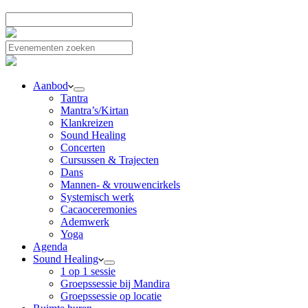
Aanbod
Tantra
Mantra’s/Kirtan
Klankreizen
Sound Healing
Concerten
Cursussen & Trajecten
Dans
Mannen- & vrouwencirkels
Systemisch werk
Cacaoceremonies
Ademwerk
Yoga
Agenda
Sound Healing
1 op 1 sessie
Groepssessie bij Mandira
Groepssessie op locatie