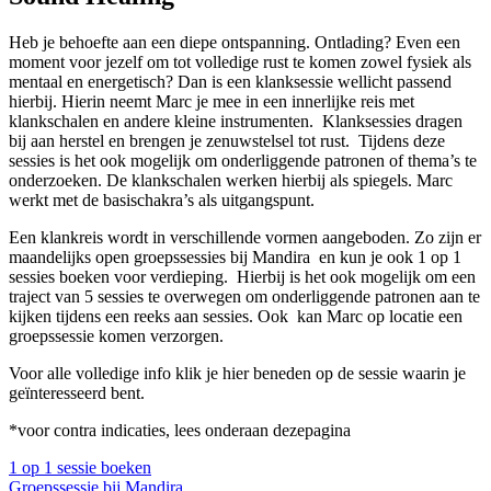
Heb je behoefte aan een diepe ontspanning. Ontlading? Even een
moment voor jezelf om tot volledige rust te komen zowel fysiek als
mentaal en energetisch? Dan is een klanksessie wellicht passend
hierbij. Hierin neemt Marc je mee in een innerlijke reis met
klankschalen en andere kleine instrumenten. Klanksessies dragen
bij aan herstel en brengen je zenuwstelsel tot rust. Tijdens deze
sessies is het ook mogelijk om onderliggende patronen of thema’s te
onderzoeken. De klankschalen werken hierbij als spiegels.
Marc
werkt met de basischakra’s als uitgangspunt.
Een klankreis wordt in verschillende vormen aangeboden. Zo zijn er
maandelijks open groepssessies bij Mandira en kun je ook 1 op 1
sessies boeken voor verdieping. Hierbij is het ook mogelijk om een
traject van 5 sessies te overwegen om onderliggende patronen aan te
kijken tijdens een reeks aan sessies.
Ook kan Marc op locatie een
groepssessie komen verzorgen.
Voor alle volledige info klik je hier beneden op de sessie waarin je
geïnteresseerd bent.
*voor contra indicaties, lees onderaan dezepagina
1 op 1 sessie boeken
Groepssessie bij Mandira