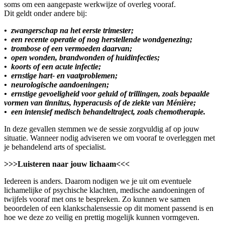
soms om een aangepaste werkwijze of overleg vooraf.
Dit geldt onder andere bij:
•⁠ ⁠zwangerschap na het eerste trimester;
•⁠ ⁠een recente operatie of nog herstellende wondgenezing;
•⁠ ⁠trombose of een vermoeden daarvan;
•⁠ ⁠open wonden, brandwonden of huidinfecties;
•⁠ ⁠koorts of een acute infectie;
•⁠ ⁠ernstige hart- en vaatproblemen;
•⁠ ⁠neurologische aandoeningen;
•⁠ ⁠ernstige gevoeligheid voor geluid of trillingen, zoals bepaalde
vormen van tinnitus, hyperacusis of de ziekte van Ménière;
•⁠ ⁠een intensief medisch behandeltraject, zoals chemotherapie.
In deze gevallen stemmen we de sessie zorgvuldig af op jouw
situatie. Wanneer nodig adviseren we om vooraf te overleggen met
je behandelend arts of specialist.
>>>Luisteren naar jouw lichaam<<<
Iedereen is anders. Daarom nodigen we je uit om eventuele
lichamelijke of psychische klachten, medische aandoeningen of
twijfels vooraf met ons te bespreken. Zo kunnen we samen
beoordelen of een klankschalensessie op dit moment passend is en
hoe we deze zo veilig en prettig mogelijk kunnen vormgeven.