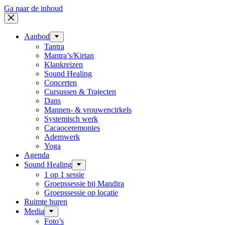
Ga naar de inhoud
Aanbod
Tantra
Mantra’s/Kirtan
Klankreizen
Sound Healing
Concerten
Cursussen & Trajecten
Dans
Mannen- & vrouwencirkels
Systemisch werk
Cacaoceremonies
Ademwerk
Yoga
Agenda
Sound Healing
1 op 1 sessie
Groepssessie bij Mandira
Groepssessie op locatie
Ruimte huren
Media
Foto’s