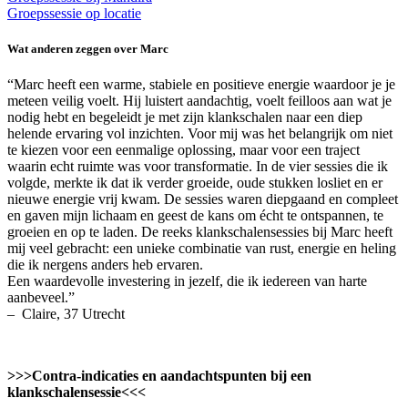
Groepssessie op locatie
Wat anderen zeggen over Marc
“Marc heeft een warme, stabiele en positieve energie waardoor je je
meteen veilig voelt. Hij luistert aandachtig, voelt feilloos aan wat je
nodig hebt en begeleidt je met zijn klankschalen naar een diep
helende ervaring vol inzichten. Voor mij was het belangrijk om niet
te kiezen voor een eenmalige oplossing, maar voor een traject
waarin echt ruimte was voor transformatie. In de vier sessies die ik
volgde, merkte ik dat ik verder groeide, oude stukken losliet en er
nieuwe energie vrij kwam. De sessies waren diepgaand en compleet
en gaven mijn lichaam en geest de kans om écht te ontspannen, te
groeien en op te laden. De reeks klankschalensessies bij Marc heeft
mij veel gebracht: een unieke combinatie van rust, energie en heling
die ik nergens anders heb ervaren.
Een waardevolle investering in jezelf, die ik iedereen van harte
aanbeveel.”
– Claire, 37 Utrecht
>>>Contra-indicaties en aandachtspunten bij een
klankschalensessie<<<