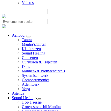
Video’s
Aanbod
Tantra
Mantra’s/Kirtan
Klankreizen
Sound Healing
Concerten
Cursussen & Trajecten
Dans
Mannen- & vrouwencirkels
Systemisch werk
Cacaoceremonies
Ademwerk
Yoga
Agenda
Sound Healing
1 op 1 sessie
Groepssessie bij Mandira