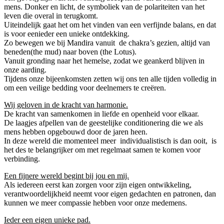
mens. Donker en licht, de symboliek van de polariteiten van het
leven die overal in terugkomt.
Uiteindelijk gaat het om het vinden van een verfijnde balans, en dat
is voor eenieder een unieke ontdekking.
Zo bewegen we bij Mandira vanuit de chakra’s gezien, altijd van
beneden(the mud) naar boven (the Lotus).
Vanuit gronding naar het hemelse, zodat we geankerd blijven in
onze aarding.
Tijdens onze bijeenkomsten zetten wij ons ten alle tijden volledig in
om een veilige bedding voor deelnemers te creëren.
Wij geloven in de kracht van harmonie.
De kracht van samenkomen in liefde en openheid voor elkaar.
De laagjes afpellen van de geestelijke conditionering die we als
mens hebben opgebouwd door de jaren heen.
In deze wereld die momenteel meer individualistisch is dan ooit, is
het des te belangrijker om met regelmaat samen te komen voor
verbinding.
Een fijnere wereld begint bij jou en mij.
Als iedereen eerst kan zorgen voor zijn eigen ontwikkeling,
verantwoordelijkheid neemt voor eigen gedachten en patronen, dan
kunnen we meer compassie hebben voor onze medemens.
Ieder een eigen unieke pad.