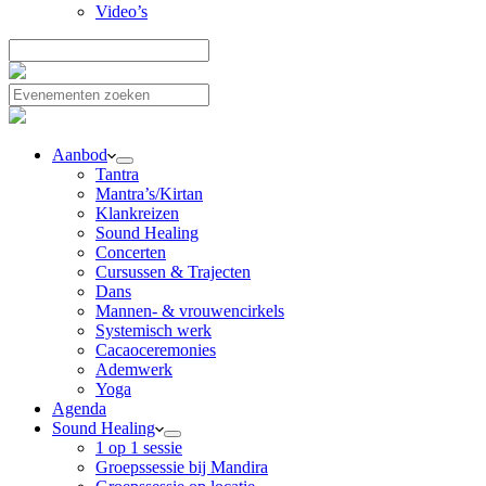
Video’s
Aanbod
Tantra
Mantra’s/Kirtan
Klankreizen
Sound Healing
Concerten
Cursussen & Trajecten
Dans
Mannen- & vrouwencirkels
Systemisch werk
Cacaoceremonies
Ademwerk
Yoga
Agenda
Sound Healing
1 op 1 sessie
Groepssessie bij Mandira