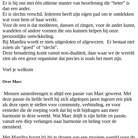
Er is bij ons niet één ultieme manier van beoefening die “beter” is
dan een ander.
Er is slechts verschil. Iedereen heeft zijn eigen pad om te ontdekken
wat voor hem of haar werkt.
Voor de een is dat mediteren, dansen of zingen, voor de ander kunst,
wandelen of andere vormen die ons kunnen helpen bij onze
persoonlijke ontwikkeling.
Bij Mandira wordt er niets uitgesloten of afgewezen. Er bestaat niet
zoiets als “goed” of “slecht”.
Deze benadering komt vanuit non-dualiteit, daar waar we de wereld
zien als een groot organisme dat precies is zoals het moet zijn.
Voel je welkom
Over Marc
Mensen samenbrengen is altijd een passie van Marc geweest. Met
deze passie én liefde heeft hij zich afgelopen jaren ingezet een plek
als deze open te stellen voor community, verbinding, en voor
eenieder die de roeping voelt dat hij wilt bijdragen aan meer
harmonie in deze wereld. Wat Marc drijft is zijn liefde en passie,
vanuit een diep verlangen naar harmonie en heling voor de
mensheid.
Met Mandira hoopt hij bij te dragen aan een mooiere wereld voor de