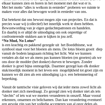
elkaar kunnen zien en horen in het moment met dat wat er is.
Met het motto “alles is welkom in eenieder” proberen we ruimte te
maken voor alles dat bewogen wordt in eenieder van ons.
Dat betekent dat ons bewust mogen zijn van projecties. En dat is
precies waar wij (collectief) het innerlijk werk te doen hebben.
Bewustwording van je eigen gedachtepatronen en handelen.
En daarbij is er altijd de uitnodiging om ook onprettige of
confronterende stukken aan te kijken in jou zelf.
“No Mud, No Lotus”
is een krachtig en pakkend gezegde uit het Boeddhisme, wat
symbool staat voor het bloeien als mens. De lotus bloem groeit diep
vanuit de bodem langzaam richting het licht. Wat we kunnen
vertalen als dat we als mens pas kunnen bloeien (en groeien) als we
ons door de modder (het donker) durven te bewegen. Zonder
donker is groei bijna onmogelijk. Daarmee gezegd kan elk donker
stuk/moeilijk moment in het leven een mogelijkheid tot groei zijn en
kunnen we dit zien als een uitnodiging i.p.v. een belemmering of
beperking.
Vanuit de tantrische visie geloven wij dat ieder mens zowel licht als
donker met zich meedraagt. Zo gezegd zien wij donker niet als iets
“slechts” of iets wat we moeten veranderen in onszelf. Maar vooral
erkennen, omarmen en belichamen. Dan kan verandering eventueel
een gevolg zijn van het volledig accepteren van al onze delen als