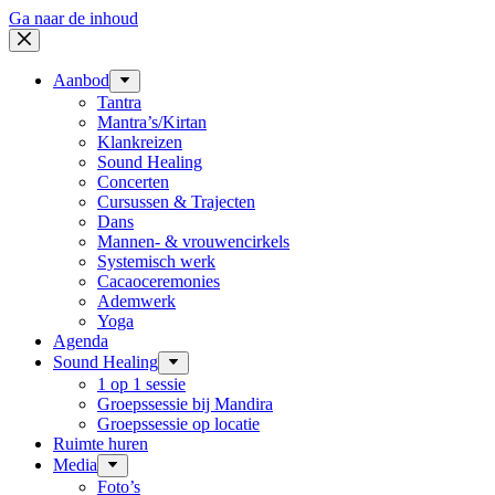
Ga naar de inhoud
Aanbod
Tantra
Mantra’s/Kirtan
Klankreizen
Sound Healing
Concerten
Cursussen & Trajecten
Dans
Mannen- & vrouwencirkels
Systemisch werk
Cacaoceremonies
Ademwerk
Yoga
Agenda
Sound Healing
1 op 1 sessie
Groepssessie bij Mandira
Groepssessie op locatie
Ruimte huren
Media
Foto’s