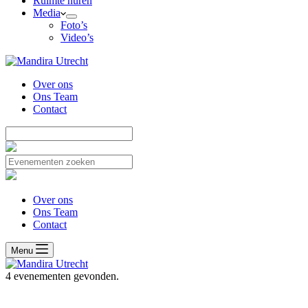
Ruimte huren
Media
Foto’s
Video’s
Over ons
Ons Team
Contact
Over ons
Ons Team
Contact
Menu
4 evenementen gevonden.