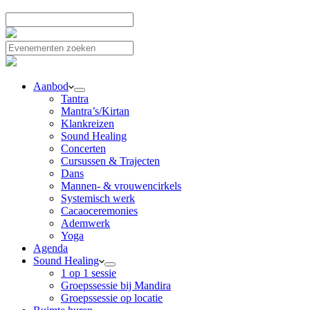
Aanbod
Tantra
Mantra’s/Kirtan
Klankreizen
Sound Healing
Concerten
Cursussen & Trajecten
Dans
Mannen- & vrouwencirkels
Systemisch werk
Cacaoceremonies
Ademwerk
Yoga
Agenda
Sound Healing
1 op 1 sessie
Groepssessie bij Mandira
Groepssessie op locatie