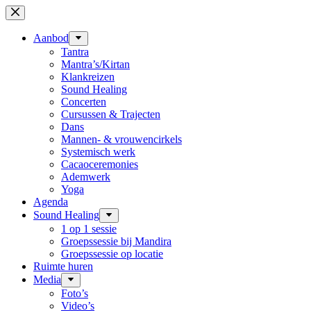
Ga
naar
de
Aanbod
inhoud
Tantra
Mantra’s/Kirtan
Klankreizen
Sound Healing
Concerten
Cursussen & Trajecten
Dans
Mannen- & vrouwencirkels
Systemisch werk
Cacaoceremonies
Ademwerk
Yoga
Agenda
Sound Healing
1 op 1 sessie
Groepssessie bij Mandira
Groepssessie op locatie
Ruimte huren
Media
Foto’s
Video’s