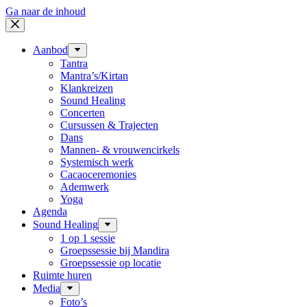
Ga naar de inhoud
Aanbod
Tantra
Mantra’s/Kirtan
Klankreizen
Sound Healing
Concerten
Cursussen & Trajecten
Dans
Mannen- & vrouwencirkels
Systemisch werk
Cacaoceremonies
Ademwerk
Yoga
Agenda
Sound Healing
1 op 1 sessie
Groepssessie bij Mandira
Groepssessie op locatie
Ruimte huren
Media
Foto’s