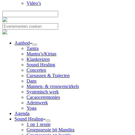
Video’s
Aanbod
Tantra
Mantra’s/Kirtan
Klankreizen
Sound Healing
Concerten
Cursussen & Trajecten
Dans
Mannen- & vrouwencirkels
Systemisch werk
Cacaoceremonies
Ademwerk
Yoga
Agenda
Sound Healing
1 op 1 sessie
Groepssessie bij Mandira