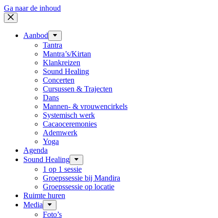
Ga naar de inhoud
Aanbod
Tantra
Mantra’s/Kirtan
Klankreizen
Sound Healing
Concerten
Cursussen & Trajecten
Dans
Mannen- & vrouwencirkels
Systemisch werk
Cacaoceremonies
Ademwerk
Yoga
Agenda
Sound Healing
1 op 1 sessie
Groepssessie bij Mandira
Groepssessie op locatie
Ruimte huren
Media
Foto’s