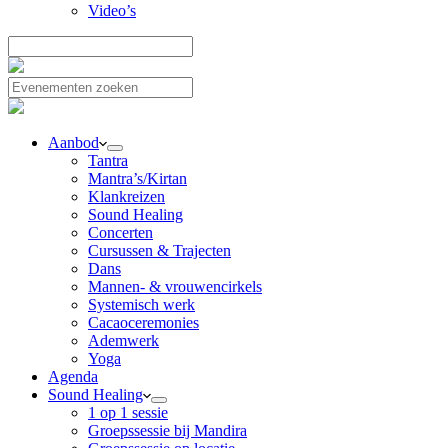
Video’s
Aanbod
Tantra
Mantra’s/Kirtan
Klankreizen
Sound Healing
Concerten
Cursussen & Trajecten
Dans
Mannen- & vrouwencirkels
Systemisch werk
Cacaoceremonies
Ademwerk
Yoga
Agenda
Sound Healing
1 op 1 sessie
Groepssessie bij Mandira