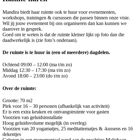
Mandira biedt haar ruimte ook te huur voor evenementen,
workshops, trainingen & cursussen die passen binnen onze visie.
Wil jij jouw evenement bij ons organiseren dan kan kunnen we
daarover in gesprek.
Goed om te weten is dat de ruimte kleiner lijkt op foto dan die
daadwerkelijk is (zie foto’s onderaan).
De ruimte is te huur in (een of meerdere) dagdelen.
Ochtend 09:00 – 12:00 (ma t/m zo)
Middag 12:30 – 17:30 (ma t/m zo)
Avond 18:00 – 23:00 (do t/m zo)
Over de ruimte:
Grootte: 70 m2
Plek voor 16 – 30 personen (afhankelijk van activiteit)
Er is een extra keuken en ontvangstruimte voor gasten
Voorzien van geluidsinstallatie
Hoog geluidsvolume mogelijk (in overleg)
Voorzien van 20 yogamatjes, 25 meditatiematjes & -kussens en 16
dekentjes
Gelegen in een monumentaal pand aan de prachtige Maliebaan