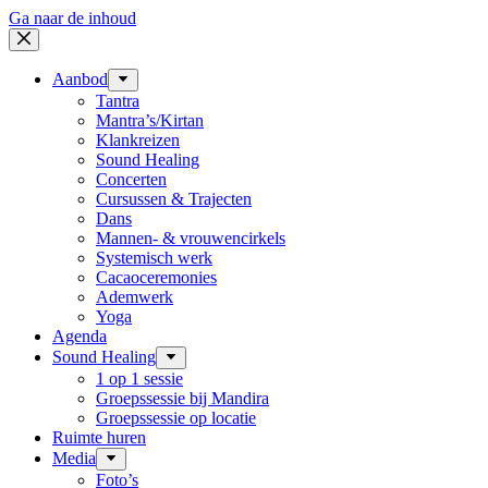
Ga naar de inhoud
Aanbod
Tantra
Mantra’s/Kirtan
Klankreizen
Sound Healing
Concerten
Cursussen & Trajecten
Dans
Mannen- & vrouwencirkels
Systemisch werk
Cacaoceremonies
Ademwerk
Yoga
Agenda
Sound Healing
1 op 1 sessie
Groepssessie bij Mandira
Groepssessie op locatie
Ruimte huren
Media
Foto’s