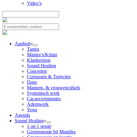
Video’s
Aanbod
Tantra
Mantra’s/Kirtan
Klankreizen
Sound Healing
Concerten
Cursussen & Trajecten
Dans
Mannen- & vrouwencirkels
Systemisch werk
Cacaoceremonies
Ademwerk
Yoga
Agenda
Sound Healing
1 op 1 sessie
Groepssessie bij Mandira