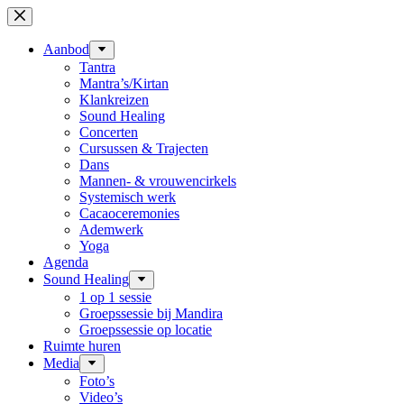
Ga
naar
de
Aanbod
inhoud
Tantra
Mantra’s/Kirtan
Klankreizen
Sound Healing
Concerten
Cursussen & Trajecten
Dans
Mannen- & vrouwencirkels
Systemisch werk
Cacaoceremonies
Ademwerk
Yoga
Agenda
Sound Healing
1 op 1 sessie
Groepssessie bij Mandira
Groepssessie op locatie
Ruimte huren
Media
Foto’s
Video’s