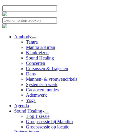
Aanbod
Tantra
Mantra’s/Kirtan
Klankreizen
Sound Healing
Concerten
Cursussen & Trajecten
Dans
Mannen- & vrouwencirkels
Systemisch werk
Cacaoceremonies
Ademwerk
Yoga
Agenda
Sound Healing
1 op 1 sessie
Groepssessie bij Mandira
Groepssessie op locatie