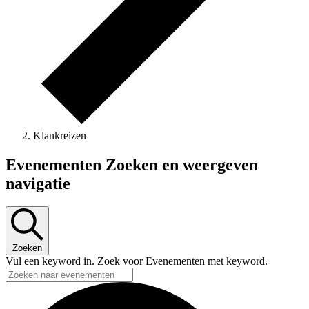
Klankreizen
Evenementen
Evenementen Zoeken en weergeven
navigatie
Zoeken
Vul een keyword in. Zoek voor Evenementen met keyword.