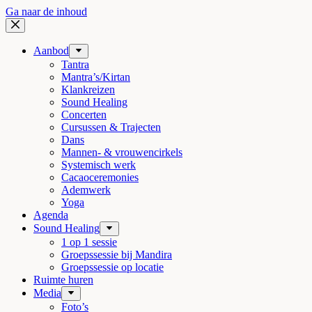
Ga naar de inhoud
Aanbod
Tantra
Mantra’s/Kirtan
Klankreizen
Sound Healing
Concerten
Cursussen & Trajecten
Dans
Mannen- & vrouwencirkels
Systemisch werk
Cacaoceremonies
Ademwerk
Yoga
Agenda
Sound Healing
1 op 1 sessie
Groepssessie bij Mandira
Groepssessie op locatie
Ruimte huren
Media
Foto’s