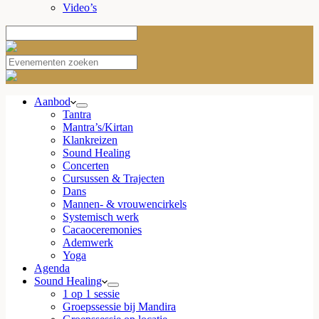
Video’s
Aanbod
Tantra
Mantra’s/Kirtan
Klankreizen
Sound Healing
Concerten
Cursussen & Trajecten
Dans
Mannen- & vrouwencirkels
Systemisch werk
Cacaoceremonies
Ademwerk
Yoga
Agenda
Sound Healing
1 op 1 sessie
Groepssessie bij Mandira