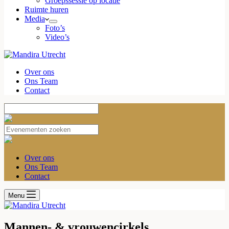
Groepssessie op locatie
Ruimte huren
Media
Foto’s
Video’s
Over ons
Ons Team
Contact
Over ons
Ons Team
Contact
Menu
Mannen- & vrouwencirkels