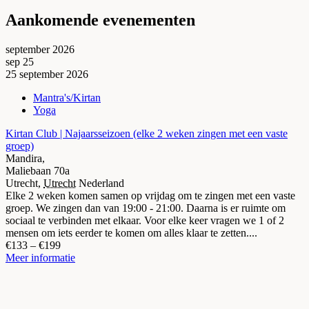
Aankomende evenementen
september 2026
sep
25
25
september
2026
Mantra's/Kirtan
Yoga
Kirtan Club | Najaarsseizoen (elke 2 weken zingen met een vaste
groep)
Mandira,
Maliebaan 70a
Utrecht
,
Utrecht
Nederland
Elke 2 weken komen samen op vrijdag om te zingen met een vaste
groep. We zingen dan van 19:00 - 21:00. Daarna is er ruimte om
sociaal te verbinden met elkaar. Voor elke keer vragen we 1 of 2
mensen om iets eerder te komen om alles klaar te zetten....
€133 – €199
Meer informatie