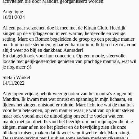
activiteiten die door Mandira georganiseerd worden.
Angelique
16/01/2024
Al een paar seizoenen doe ik mee met de Kirtan Club. Heerlijk
zingen op de vrijdagavond in een warme, liefdevolle en veilige
setting. Marc en Romee begeleiden de groep op een prettige manier
met hun mooie stemmen, gitaar en harmonium. Ik ben na zo'n avond
altijd weer zo blij en dankbaar. Aanrader!
En dat geldt ook voor hun concerten. Op een mooie, sfeervolle
locatie met gelijkgestemden genieten van prachtige mantra's, wat wil
je nog meer ;)!
Stefan Winkel
14/11/2022
Afgelopen vrijdag heb ik weer genoten van het mantra's zingen bij
Mandira. Ik kwam met wat onrust en spanning in mijn lichaam, en
tijdens het zingen ontstond er ruimte. Marc licht toe wat de mantra's
voor hem betekenen, op een manier waar je wat van op kunt steken
maar ook vooral met de uitnodiging om zelf te voelen wat een
mantra met jou doet. Ik vind het heerlijk om met mijn ogen dicht te
zingen, maar af en toe het plezier en de bevrijding zien als onze
blikken kruisen, maken dat ik weet vanuit welke plek Marc zingt.
De samenwerking met Luuk en soms andere medemuzikanten is