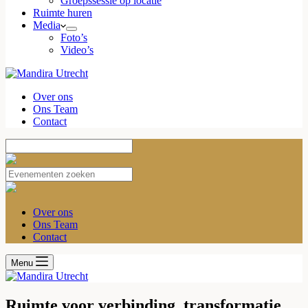
Groepssessie op locatie
Ruimte huren
Media
Foto’s
Video’s
Over ons
Ons Team
Contact
Over ons
Ons Team
Contact
Menu
Ruimte voor verbinding, transformatie,