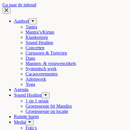
Ga naar de inhoud
Aanbod
Tantra
Mantra’s/Kirtan
Klankreizen
Sound Healing
Concerten
Cursussen & Trajecten
Dans
Mannen- & vrouwencirkels
Systemisch werk
Cacaoceremonies
Ademwerk
Yoga
Agenda
Sound Healing
1 op 1 sessie
Groepssessie bij Mandira
Groepssessie op locatie
Ruimte huren
Media
Foto’s