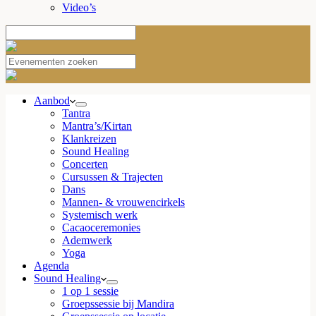
Video’s
Aanbod
Tantra
Mantra’s/Kirtan
Klankreizen
Sound Healing
Concerten
Cursussen & Trajecten
Dans
Mannen- & vrouwencirkels
Systemisch werk
Cacaoceremonies
Ademwerk
Yoga
Agenda
Sound Healing
1 op 1 sessie
Groepssessie bij Mandira