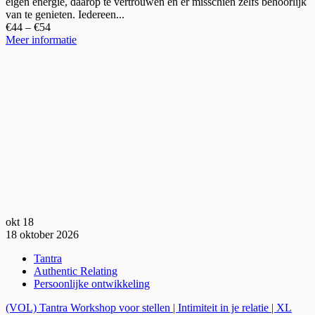
eigen energie, daarop te vertrouwen en er misschien zelfs behoorlijk
van te genieten. Iedereen...
€44 – €54
Meer informatie
okt
18
18
oktober
2026
Tantra
Authentic Relating
Persoonlijke ontwikkeling
(VOL) Tantra Workshop voor stellen | Intimiteit in je relatie | XL