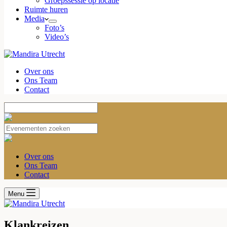
Groepssessie op locatie
Ruimte huren
Media
Foto’s
Video’s
Over ons
Ons Team
Contact
Over ons
Ons Team
Contact
Menu
Klankreizen