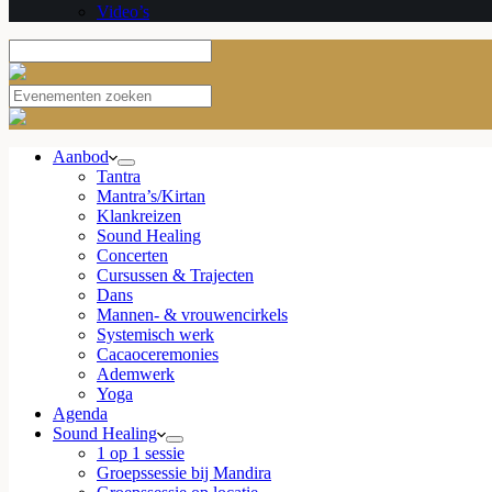
Video’s
Aanbod
Tantra
Mantra’s/Kirtan
Klankreizen
Sound Healing
Concerten
Cursussen & Trajecten
Dans
Mannen- & vrouwencirkels
Systemisch werk
Cacaoceremonies
Ademwerk
Yoga
Agenda
Sound Healing
1 op 1 sessie
Groepssessie bij Mandira