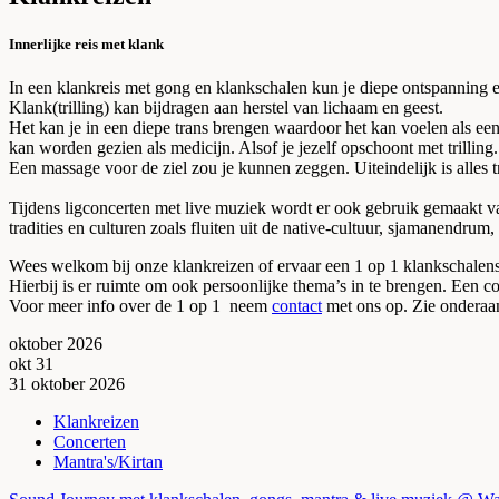
Innerlijke reis met klank
In een klankreis met gong en klankschalen kun je diepe ontspanning e
Klank(trilling) kan bijdragen aan herstel van lichaam en geest.
Het kan je in een diepe trans brengen waardoor het kan voelen als een
kan worden gezien als medicijn. Alsof je jezelf opschoont met trilling.
Een massage voor de ziel zou je kunnen zeggen. Uiteindelijk is alles tri
Tijdens ligconcerten met live muziek wordt er ook gebruik gemaakt va
tradities en culturen zoals fluiten uit de native-cultuur, sjamanendru
Wees welkom bij onze klankreizen of ervaar een 1 op 1 klankschalen
Hierbij is er ruimte om ook persoonlijke thema’s in te brengen. Een 
Voor meer info over de 1 op 1 neem
contact
met ons op. Zie onderaan
oktober 2026
okt
31
31
oktober
2026
Klankreizen
Concerten
Mantra's/Kirtan