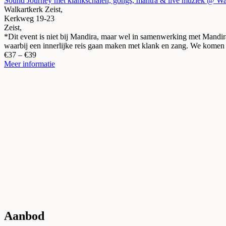
Sound Journey met klankschalen, gongs, mantra & live muziek @ Wal
Walkartkerk Zeist,
Kerkweg 19-23
Zeist
,
*Dit event is niet bij Mandira, maar wel in samenwerking met Mand
waarbij een innerlijke reis gaan maken met klank en zang. We komen
€37 – €39
Meer informatie
Aanbod