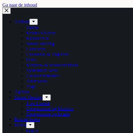
Ga naar de inhoud
Aanbod
Tantra
Mantra’s/Kirtan
Klankreizen
Sound Healing
Concerten
Cursussen & Trajecten
Dans
Mannen- & vrouwencirkels
Systemisch werk
Cacaoceremonies
Ademwerk
Yoga
Agenda
Sound Healing
1 op 1 sessie
Groepssessie bij Mandira
Groepssessie op locatie
Ruimte huren
Media
Foto’s