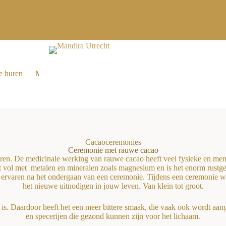
e huren
Media
Cacaoceremonies
Ceremonie met rauwe cacao
uren. De medicinale werking van rauwe cacao heeft veel fysieke en me
vol met metalen en mineralen zoals magnesium en is het enorm rustgev
 ervaren na het ondergaan van een ceremonie. Tijdens een ceremonie wor
het nieuwe uitnodigen in jouw leven. Van klein tot groot.
s. Daardoor heeft het een meer bittere smaak, die vaak ook wordt aange
en specerijen die gezond kunnen zijn voor het lichaam.