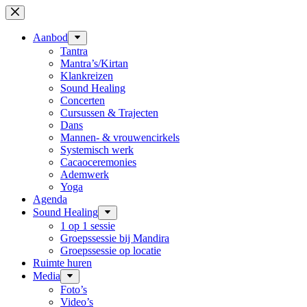
Ga
naar
de
Aanbod
inhoud
Tantra
Mantra’s/Kirtan
Klankreizen
Sound Healing
Concerten
Cursussen & Trajecten
Dans
Mannen- & vrouwencirkels
Systemisch werk
Cacaoceremonies
Ademwerk
Yoga
Agenda
Sound Healing
1 op 1 sessie
Groepssessie bij Mandira
Groepssessie op locatie
Ruimte huren
Media
Foto’s
Video’s