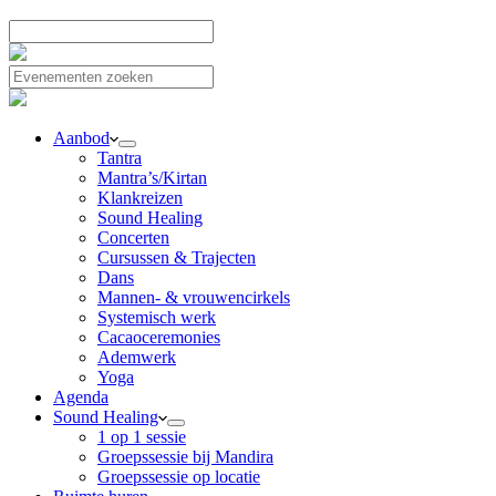
Aanbod
Tantra
Mantra’s/Kirtan
Klankreizen
Sound Healing
Concerten
Cursussen & Trajecten
Dans
Mannen- & vrouwencirkels
Systemisch werk
Cacaoceremonies
Ademwerk
Yoga
Agenda
Sound Healing
1 op 1 sessie
Groepssessie bij Mandira
Groepssessie op locatie