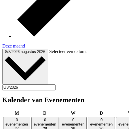
Deze maand
Selecteer een datum.
8/8/2026
augustus 2026
Kalender van Evenementen
maandag
dinsdag
woensdag
donderdag
M
D
W
D
0
0
0
0
evenementen
evenementen
evenementen
evenementen
evene
27
28
29
30