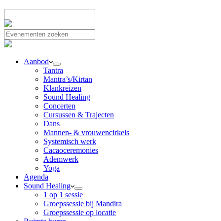
Aanbod
Tantra
Mantra’s/Kirtan
Klankreizen
Sound Healing
Concerten
Cursussen & Trajecten
Dans
Mannen- & vrouwencirkels
Systemisch werk
Cacaoceremonies
Ademwerk
Yoga
Agenda
Sound Healing
1 op 1 sessie
Groepssessie bij Mandira
Groepssessie op locatie