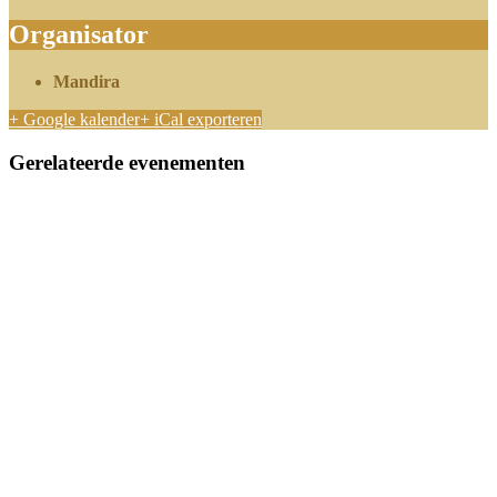
Organisator
Mandira
+ Google kalender
+ iCal exporteren
Gerelateerde evenementen
Kirtan Club | Najaarsseizoen (elke 2 weken zingen met een
vaste groep)
september 25 @ 19:00
-
21:30
Sound Journey met klankschalen, gongs, mantra & live muziek
@ Walkartkerk (Zeist)
oktober 31 @ 14:15
-
16:30