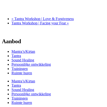
Healing Mantra Concert @ Soefitempel in Katwijk aan Zee
november 27 @ 19:30
-
21:45
«
Tantra Workshop | Love & Forgiveness
Tantra Workshop | Facing your Fear
»
Aanbod
Mantra’s/Kirtan
Tantra
Sound Healing
Persoonlijke ontwikkeling
Trainingen
Ruimte huren
Mantra’s/Kirtan
Tantra
Sound Healing
Persoonlijke ontwikkeling
Trainingen
Ruimte huren