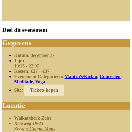
Deel dit evenement
Gegevens
Datum:
december 27
Tijd:
19:15 - 22:00
Kosten:
€27 – €37
Evenement Categorieën:
Mantra's/Kirtan
,
Concerten
,
Meditatie
,
Yoga
Site:
Tickets kopen
Locatie
Walkartkerk Zeist
Kerkweg 19-23
Zeist
,
+ Google Maps