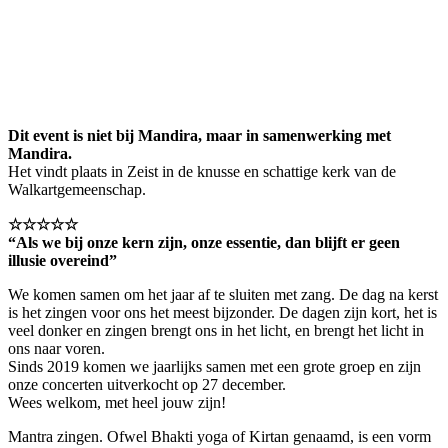
Healing Mantra Concert |
Eindejaarsviering @ Walkartkerk (Zeist)
december 27 @ 19:15
-
22:00
Dit event is niet bij Mandira, maar in samenwerking met
Mandira.
Het vindt plaats in Zeist in de knusse en schattige kerk van de
Walkartgemeenschap.
☆☆☆☆☆
“Als we bij onze kern zijn, onze essentie, dan blijft er geen
illusie overeind”
We komen samen om het jaar af te sluiten met zang. De dag na kerst
is het zingen voor ons het meest bijzonder. De dagen zijn kort, het is
veel donker en zingen brengt ons in het licht, en brengt het licht in
ons naar voren.
Sinds 2019 komen we jaarlijks samen met een grote groep en zijn
onze concerten uitverkocht op 27 december.
Wees welkom, met heel jouw zijn!
Mantra zingen. Ofwel Bhakti yoga of Kirtan genaamd, is een vorm