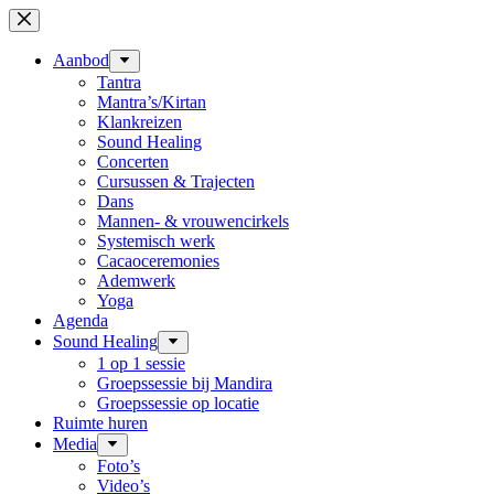
Ga
naar
de
Aanbod
inhoud
Tantra
Mantra’s/Kirtan
Klankreizen
Sound Healing
Concerten
Cursussen & Trajecten
Dans
Mannen- & vrouwencirkels
Systemisch werk
Cacaoceremonies
Ademwerk
Yoga
Agenda
Sound Healing
1 op 1 sessie
Groepssessie bij Mandira
Groepssessie op locatie
Ruimte huren
Media
Foto’s
Video’s