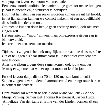
van yoga en tevens een vorm van meditatie.
Een eeuwenoude traditionele manier om je geest tot rust te brengen,
je hart te openen en je stem/keel te bevrijden.
Door het herhalen van een reeks woorden komen we uit het hoofd,
in het lichaam en kunnen we contact maken met een goddelijkheid
die schuilt in ieder van ons.
Om mee te kunnen doen heb je geen ervaring nodig, ook niet met
zingen zelf.
Het gaat niet om “mooi” zingen, maar om expressie geven aan je
binnenwereld.
Iedereen met een stem kan meedoen.
Tijdens het zingen is het ook mogelijk om te staan, te dansen, stil te
zijn of te liggen als daar ruimte voor is. Je bent niet verplicht om
mee te doen.
Alles is welkom tijdens deze samenkomst, ook jouw emoties.
Je mag er zijn met dat wat er op dat moment leeft in jou.
En stel je voor dat je dit met 70 tot 130 mensen kunt doen??!
Samen zingen is verbindend, harmoniserend en brengt onze harten
in contact met elkaar.
Deze avond zal worden begeleid door Marc Swillens & Anne-
Marije Verweij. Samen met Thomas Kwakernaat, Jasper Hutte,
Angelique Van der Lans en Eline van der Linden vormen zij een