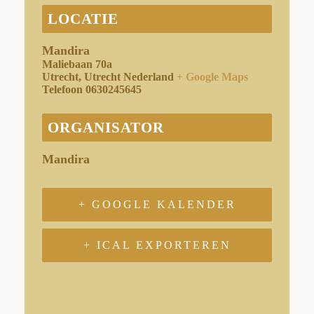
LOCATIE
Mandira
Maliebaan 70a
Utrecht
,
Utrecht
Nederland
+ Google Maps
Telefoon
0630245645
ORGANISATOR
Mandira
+ GOOGLE KALENDER
+ ICAL EXPORTEREN