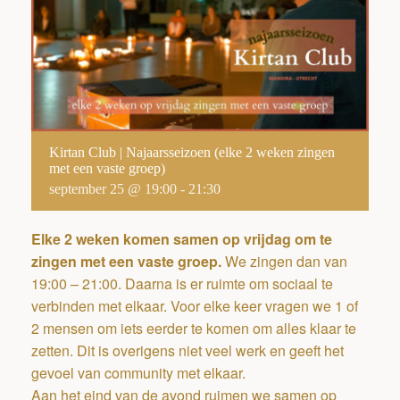
Kirtan Club | Najaarsseizoen (elke 2 weken zingen
met een vaste groep)
september 25 @ 19:00
-
21:30
Elke 2 weken komen samen op vrijdag om te
zingen met een vaste groep.
We zingen dan van
19:00 – 21:00. Daarna is er ruimte om sociaal te
verbinden met elkaar. Voor elke keer vragen we 1 of
2 mensen om iets eerder te komen om alles klaar te
zetten. Dit is overigens niet veel werk en geeft het
gevoel van community met elkaar.
Aan het eind van de avond ruimen we samen op