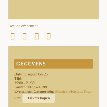
Deel dit evenement
GEGEVENS
Datum:
september 25
Tijd:
19:00 - 21:30
Kosten:
€133 – €199
Evenement Categorieën:
Mantra's/Kirtan
,
Yoga
Site:
Tickets kopen