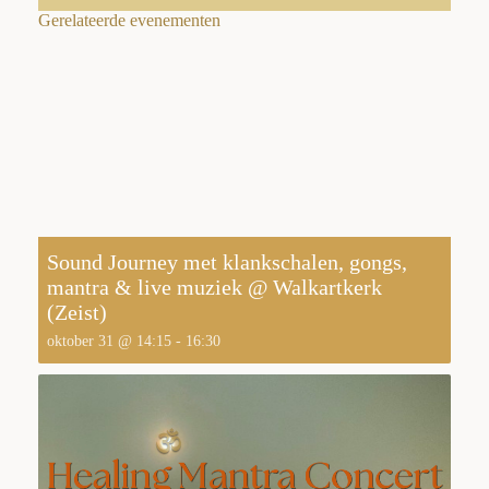
Gerelateerde evenementen
Sound Journey met klankschalen, gongs,
mantra & live muziek @ Walkartkerk
(Zeist)
oktober 31 @ 14:15
-
16:30