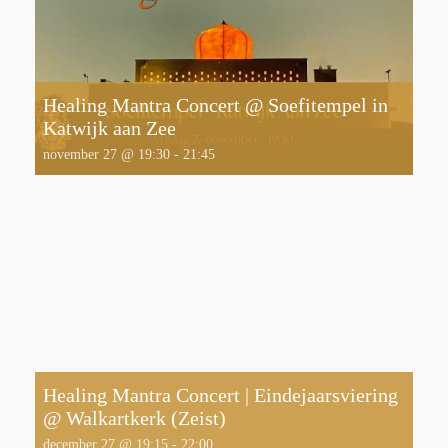
Healing Mantra Concert @ Soefitempel in
Katwijk aan Zee
november 27 @ 19:30
-
21:45
Healing Mantra Concert | Eindejaarsviering
@ Walkartkerk (Zeist)
december 27 @ 19:15
-
22:00