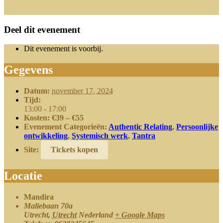
Deel dit evenement
Dit evenement is voorbij.
Gegevens
Datum:
november 17, 2024
Tijd:
13:00 - 17:00
Kosten:
€39 – €55
Evenement Categorieën:
Authentic Relating
,
Persoonlijke
ontwikkeling
,
Systemisch werk
,
Tantra
Site:
Tickets kopen
Locatie
Mandira
Maliebaan 70a
Utrecht
,
Utrecht
Nederland
+ Google Maps