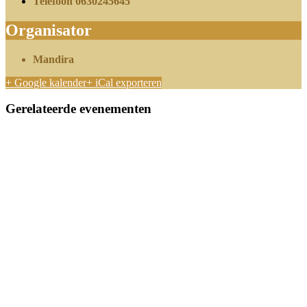
Telefoon
0630245645
Organisator
Mandira
+ Google kalender
+ iCal exporteren
Gerelateerde evenementen
Tantra Workshop | Stromend & Vrij
oktober 3 @ 12:45
-
17:00
(VOL) Tantra Workshop voor stellen | Intimiteit in je relatie |
XL Editie
oktober 18 @ 10:15
-
17:30
Verdiepen in Tantra (3 dagen)