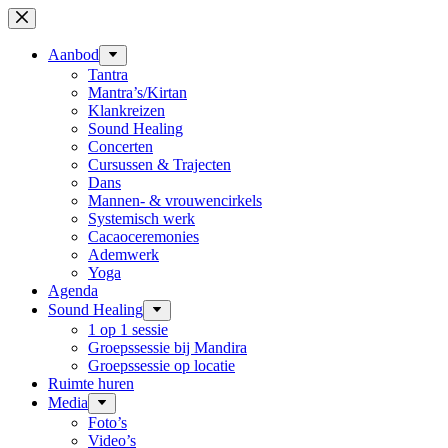
Ga
naar
de
Aanbod
inhoud
Tantra
Mantra’s/Kirtan
Klankreizen
Sound Healing
Concerten
Cursussen & Trajecten
Dans
Mannen- & vrouwencirkels
Systemisch werk
Cacaoceremonies
Ademwerk
Yoga
Agenda
Sound Healing
1 op 1 sessie
Groepssessie bij Mandira
Groepssessie op locatie
Ruimte huren
Media
Foto’s
Video’s