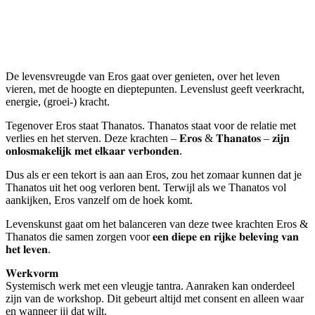
Systemisch werk | Eros als levenskunst
november 17, 2024 @ 13:00
-
17:00
De levensvreugde van Eros gaat over genieten, over het leven
vieren, met de hoogte en dieptepunten. Levenslust geeft veerkracht,
energie, (groei-) kracht.
Tegenover Eros staat Thanatos. Thanatos staat voor de relatie met
verlies en het sterven. Deze krachten – 𝐄𝐫𝐨𝐬 & 𝐓𝐡𝐚𝐧𝐚𝐭𝐨𝐬 – 𝐳𝐢𝐣𝐧
𝐨𝐧𝐥𝐨𝐬𝐦𝐚𝐤𝐞𝐥𝐢𝐣𝐤 𝐦𝐞𝐭 𝐞𝐥𝐤𝐚𝐚𝐫 𝐯𝐞𝐫𝐛𝐨𝐧𝐝𝐞𝐧.
Dus als er een tekort is aan aan Eros, zou het zomaar kunnen dat je
Thanatos uit het oog verloren bent. Terwijl als we Thanatos vol
aankijken, Eros vanzelf om de hoek komt.
Levenskunst gaat om het balanceren van deze twee krachten Eros &
Thanatos die samen zorgen voor 𝐞𝐞𝐧 𝐝𝐢𝐞𝐩𝐞 𝐞𝐧 𝐫𝐢𝐣𝐤𝐞 𝐛𝐞𝐥𝐞𝐯𝐢𝐧𝐠 𝐯𝐚𝐧
𝐡𝐞𝐭 𝐥𝐞𝐯𝐞𝐧.
𝐖𝐞𝐫𝐤𝐯𝐨𝐫𝐦
Systemisch werk met een vleugje tantra. Aanraken kan onderdeel
zijn van de workshop. Dit gebeurt altijd met consent en alleen waar
en wanneer jij dat wilt.