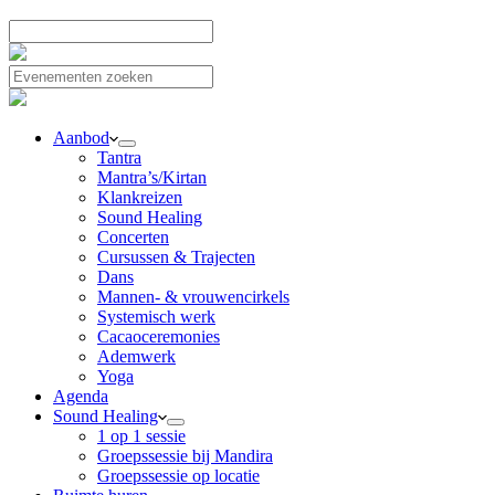
Aanbod
Tantra
Mantra’s/Kirtan
Klankreizen
Sound Healing
Concerten
Cursussen & Trajecten
Dans
Mannen- & vrouwencirkels
Systemisch werk
Cacaoceremonies
Ademwerk
Yoga
Agenda
Sound Healing
1 op 1 sessie
Groepssessie bij Mandira
Groepssessie op locatie