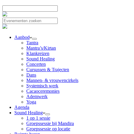
Aanbod
Tantra
Mantra’s/Kirtan
Klankreizen
Sound Healing
Concerten
Cursussen & Trajecten
Dans
Mannen- & vrouwencirkels
Systemisch werk
Cacaoceremonies
Ademwerk
Yoga
Agenda
Sound Healing
1 op 1 sessie
Groepssessie bij Mandira
Groepssessie op locatie