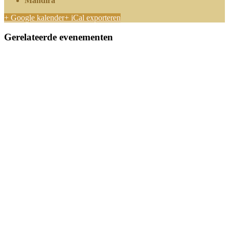
Mandira
+ Google kalender
+ iCal exporteren
Gerelateerde evenementen
Sound Journey met klankschalen, gongs, mantra & live muziek
@ Walkartkerk (Zeist)
oktober 31 @ 14:15
-
16:30
Healing Mantra Concert @ Soefitempel in Katwijk aan Zee
november 27 @ 19:30
-
21:45
Healing Mantra Concert | Eindejaarsviering @ Walkartkerk
(Zeist)
december 27 @ 19:15
-
22:00