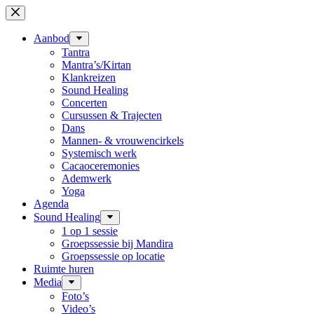
Ga
naar
de
Aanbod
inhoud
Tantra
Mantra’s/Kirtan
Klankreizen
Sound Healing
Concerten
Cursussen & Trajecten
Dans
Mannen- & vrouwencirkels
Systemisch werk
Cacaoceremonies
Ademwerk
Yoga
Agenda
Sound Healing
1 op 1 sessie
Groepssessie bij Mandira
Groepssessie op locatie
Ruimte huren
Media
Foto’s
Video’s