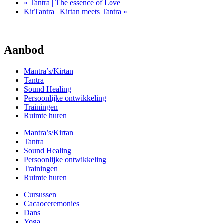
«
Tantra | The essence of Love
KirTantra | Kirtan meets Tantra
»
Aanbod
Mantra’s/Kirtan
Tantra
Sound Healing
Persoonlijke ontwikkeling
Trainingen
Ruimte huren
Mantra’s/Kirtan
Tantra
Sound Healing
Persoonlijke ontwikkeling
Trainingen
Ruimte huren
Cursussen
Cacaoceremonies
Dans
Yoga