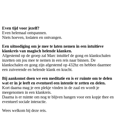
Klankreis met gong & klankschalen
februari 23, 2025 @ 19:15
-
20:45
Even tijd voor jezelf?
Even helemaal ontspannen.
Niets hoeven, loslaten en ontvangen.
Een uitnodiging om je mee te laten nemen in een intuïtieve
klankreis van magisch helende klanken.
Afgestemd op de groep zal Marc intuïtief de gong en klankschalen
inzetten om jou mee te nemen in een reis naar binnen. De
klankschalen en gong zijn afgestemd op 432hz en hebben daarmee
een zuiverende en helende klank en kracht.
Bij aankomst doen we een meditatie en is er ruimte om te delen
wat er in je leeft en eventueel een intentie te zetten en delen.
Kort daarna mag je een plekje vinden in de zaal en wordt je
meegenomen in een klankreis.
Daarna is er ruimte om nog te blijven hangen voor een kopje thee en
eventueel sociale interactie.
Wees welkom bij deze reis.