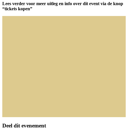
Lees verder voor meer uitleg en info over dit event
via de knop
“tickets kopen”
Deel dit evenement