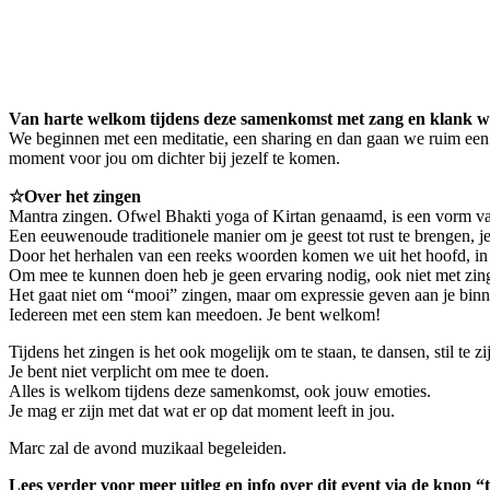
(laatste plekken) Mantra zingen & klankre
juni 7, 2025 @ 19:15
-
22:00
Van harte welkom tijdens deze samenkomst met zang en klank waa
We beginnen met een meditatie, een sharing en dan gaan we ruim een
moment voor jou om dichter bij jezelf te komen.
☆Over het zingen
Mantra zingen. Ofwel Bhakti yoga of Kirtan genaamd, is een vorm va
Een eeuwenoude traditionele manier om je geest tot rust te brengen, je
Door het herhalen van een reeks woorden komen we uit het hoofd, in 
Om mee te kunnen doen heb je geen ervaring nodig, ook niet met zing
Het gaat niet om “mooi” zingen, maar om expressie geven aan je bin
Iedereen met een stem kan meedoen. Je bent welkom!
Tijdens het zingen is het ook mogelijk om te staan, te dansen, stil te zij
Je bent niet verplicht om mee te doen.
Alles is welkom tijdens deze samenkomst, ook jouw emoties.
Je mag er zijn met dat wat er op dat moment leeft in jou.
Marc zal de avond muzikaal begeleiden.
Lees verder voor meer uitleg en info over dit event
via de knop “