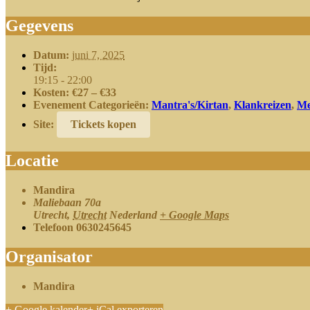
Gegevens
Datum:
juni 7, 2025
Tijd:
19:15 - 22:00
Kosten:
€27 – €33
Evenement Categorieën:
Mantra's/Kirtan
,
Klankreizen
,
Me
Site:
Tickets kopen
Locatie
Mandira
Maliebaan 70a
Utrecht
,
Utrecht
Nederland
+ Google Maps
Telefoon
0630245645
Organisator
Mandira
+ Google kalender
+ iCal exporteren