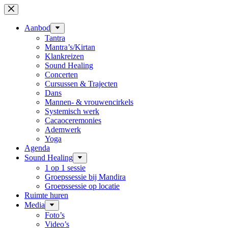
Ga
naar
de
Aanbod
inhoud
Tantra
Mantra’s/Kirtan
Klankreizen
Sound Healing
Concerten
Cursussen & Trajecten
Dans
Mannen- & vrouwencirkels
Systemisch werk
Cacaoceremonies
Ademwerk
Yoga
Agenda
Sound Healing
1 op 1 sessie
Groepssessie bij Mandira
Groepssessie op locatie
Ruimte huren
Media
Foto’s
Video’s