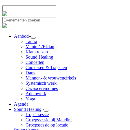
Aanbod
Tantra
Mantra’s/Kirtan
Klankreizen
Sound Healing
Concerten
Cursussen & Trajecten
Dans
Mannen- & vrouwencirkels
Systemisch werk
Cacaoceremonies
Ademwerk
Yoga
Agenda
Sound Healing
1 op 1 sessie
Groepssessie bij Mandira
Groepssessie op locatie