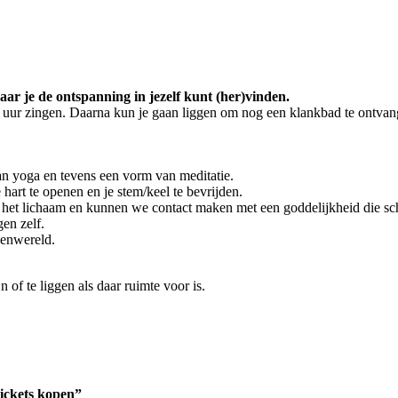
is | met gong en klankschalen
r je de ontspanning in jezelf kunt (her)vinden.
 uur zingen. Daarna kun je gaan liggen om nog een klankbad te ontvan
n yoga en tevens een vorm van meditatie.
 hart te openen en je stem/keel te bevrijden.
het lichaam en kunnen we contact maken met een goddelijkheid die schu
en zelf.
nenwereld.
n of te liggen als daar ruimte voor is.
tickets kopen”