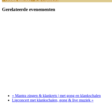
Gerelateerde evenementen
Kirtan Club | Najaarsseizoen (elke 2 weken zingen met een vaste
september 25 @ 19:00
-
21:30
Sound Journey met klankschalen, gongs, mantra & live muziek 
oktober 31 @ 14:15
-
16:30
Healing Mantra Concert @ Soefitempel in Katwijk aan Zee
november 27 @ 19:30
-
21:45
«
Mantra zingen & klankreis | met gong en klankschalen
Ligconcert met klankschalen, gong & live muziek
»