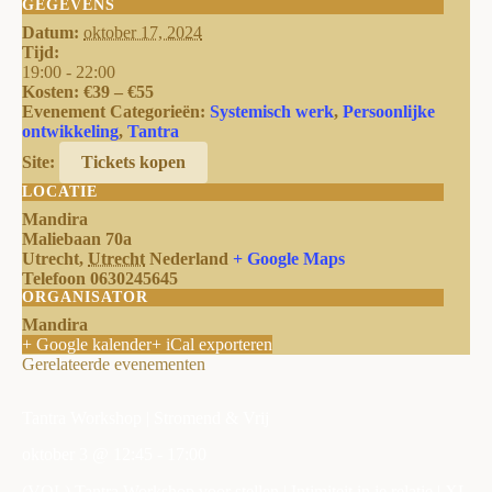
GEGEVENS
Datum:
oktober 17, 2024
Tijd:
19:00 - 22:00
Kosten:
€39 – €55
Evenement Categorieën:
Systemisch werk
,
Persoonlijke
ontwikkeling
,
Tantra
Site:
Tickets kopen
LOCATIE
Mandira
Maliebaan 70a
Utrecht
,
Utrecht
Nederland
+ Google Maps
Telefoon
0630245645
ORGANISATOR
Mandira
+ Google kalender
+ iCal exporteren
Gerelateerde evenementen
Tantra Workshop | Stromend & Vrij
oktober 3 @ 12:45
-
17:00
(VOL) Tantra Workshop voor stellen | Intimiteit in je relatie | XL