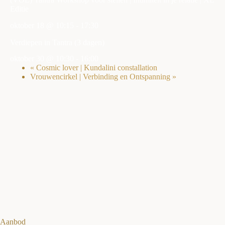
Editie
oktober 18 @ 10:15
-
17:30
Verdiepen in Tantra (3 dagen)
oktober 30 @ 10:30
-
16:00
«
Cosmic lover | Kundalini constallation
Vrouwencirkel | Verbinding en Ontspanning
»
Aanbod