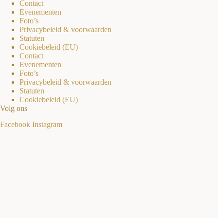
Contact
Evenementen
Foto’s
Privacybeleid & voorwaarden
Statuten
Cookiebeleid (EU)
Contact
Evenementen
Foto’s
Privacybeleid & voorwaarden
Statuten
Cookiebeleid (EU)
Volg ons
Facebook
Instagram
Ontvang je graag onze nieuwsbrief?
Schrijf je in en ontvang eens per maand ons nieuws en programma
Voornaam
Achternaam
E-mail