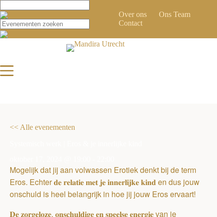
Ga
naar
Over ons
Ons Team
de
Contact
inhoud
<< Alle evenementen
Systemisch werk | Eros & je innerlijke kind
oktober 17, 2024 @ 19:00
-
22:00
Mogelijk dat jij aan volwassen Erotiek denkt bij de term
Eros. Echter 𝐝𝐞 𝐫𝐞𝐥𝐚𝐭𝐢𝐞 𝐦𝐞𝐭 𝐣𝐞 𝐢𝐧𝐧𝐞𝐫𝐥𝐢𝐣𝐤𝐞 𝐤𝐢𝐧𝐝 en dus jouw
onschuld is heel belangrijk in hoe jij jouw Eros ervaart!
𝐃𝐞 𝐳𝐨𝐫𝐠𝐞𝐥𝐨𝐳𝐞, 𝐨𝐧𝐬𝐜𝐡𝐮𝐥𝐝𝐢𝐠𝐞 𝐞𝐧 𝐬𝐩𝐞𝐞𝐥𝐬𝐞 𝐞𝐧𝐞𝐫𝐠𝐢𝐞 van je