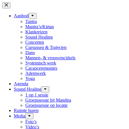
Ga
naar
de
Aanbod
inhoud
Tantra
Mantra’s/Kirtan
Klankreizen
Sound Healing
Concerten
Cursussen & Trajecten
Dans
Mannen- & vrouwencirkels
Systemisch werk
Cacaoceremonies
Ademwerk
Yoga
Agenda
Sound Healing
1 op 1 sessie
Groepssessie bij Mandira
Groepssessie op locatie
Ruimte huren
Media
Foto’s
Video’s