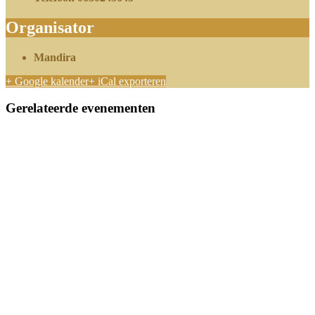
Organisator
Mandira
+ Google kalender
+ iCal exporteren
Gerelateerde evenementen
Tantra Workshop | Stromend & Vrij
oktober 3 @ 12:45
-
17:00
(VOL) Tantra Workshop voor stellen | Intimiteit in je relatie |
XL Editie
oktober 18 @ 10:15
-
17:30
Verdiepen in Tantra (3 dagen)