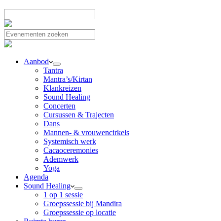
Aanbod
Tantra
Mantra’s/Kirtan
Klankreizen
Sound Healing
Concerten
Cursussen & Trajecten
Dans
Mannen- & vrouwencirkels
Systemisch werk
Cacaoceremonies
Ademwerk
Yoga
Agenda
Sound Healing
1 op 1 sessie
Groepssessie bij Mandira
Groepssessie op locatie