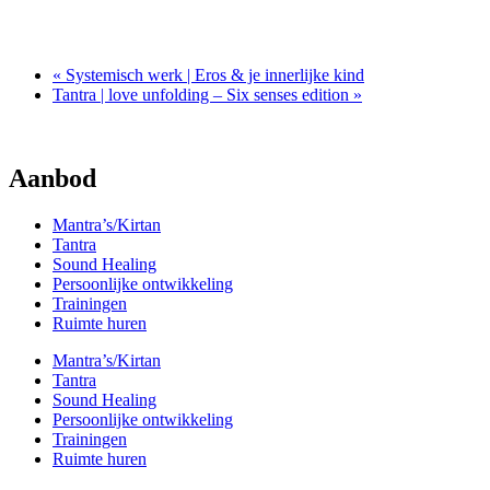
oktober 30 @ 10:30
-
16:00
«
Systemisch werk | Eros & je innerlijke kind
Tantra | love unfolding – Six senses edition
»
Aanbod
Mantra’s/Kirtan
Tantra
Sound Healing
Persoonlijke ontwikkeling
Trainingen
Ruimte huren
Mantra’s/Kirtan
Tantra
Sound Healing
Persoonlijke ontwikkeling
Trainingen
Ruimte huren