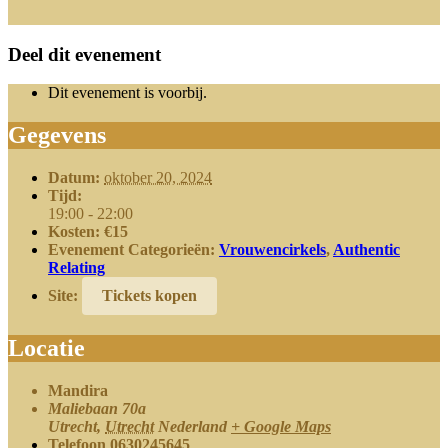
Deel dit evenement
Dit evenement is voorbij.
Gegevens
Datum:
oktober 20, 2024
Tijd:
19:00 - 22:00
Kosten:
€15
Evenement Categorieën:
Vrouwencirkels
,
Authentic
Relating
Site:
Tickets kopen
Locatie
Mandira
Maliebaan 70a
Utrecht
,
Utrecht
Nederland
+ Google Maps
Telefoon
0630245645